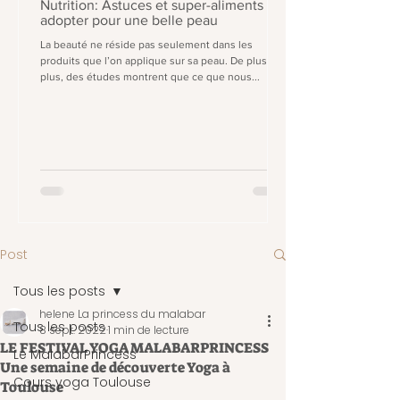
Nutrition: Astuces et super-aliments à
adopter pour une belle peau
La beauté ne réside pas seulement dans les
produits que l’on applique sur sa peau. De plus en
plus, des études montrent que ce que nous...
Post
Tous les posts
helene La princess du malabar
Tous les posts
8 sept. 2022
1 min de lecture
LE FESTIVAL YOGA MALABARPRINCESS
Le MalabarPrincess
Une semaine de découverte Yoga à
Cours yoga Toulouse
Toulouse