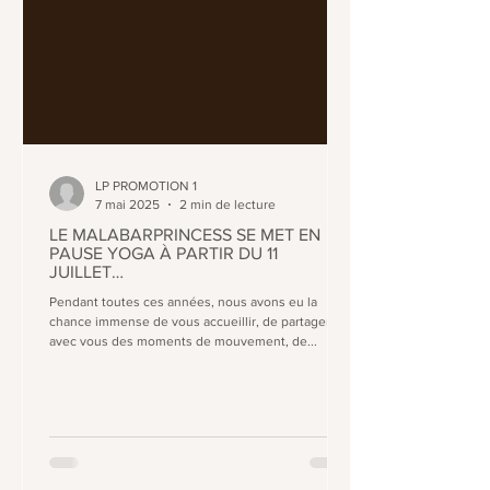
LP PROMOTION 1
7 mai 2025
2 min de lecture
LE MALABARPRINCESS SE MET EN
PAUSE YOGA À PARTIR DU 11
JUILLET…
Pendant toutes ces années, nous avons eu la
chance immense de vous accueillir, de partager
avec vous des moments de mouvement, de...