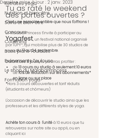
Dernière mise à jour :
2 janv. 2023
Retraites yoga
Tu as raté le weekend 
Nutrition et bien-être
des portes ouvertes ?
C'est une semaine entière que nous t'offrons !
Soins et bien-être
Concours
Le MalabarPrincess t'invite à participer au 
Yogafest
, un festival national organisé 
Coaching
par l'UPY*, qui mobilise plus de 30 studios de 
yoga 
du 17 au 24 septembre
.
Bons plans Toulouse
Evénements Toulouse
Durant ces 8 jours,
 tu pourras profiter :
de 
13 cours au studio à seulement 10 euros 
Le shop du MalabarPrincess
de
 10% de réduction sur les abonnements* 
en ligne ou sur place
Formation yoga
*
Hors 3 cours découvertes et tarif réduits 
(étudiants et chômeurs)
L'occasion de découvrir le studio ainsi que les 
professeurs et les différents styles de yoga. 
Achète ton cours à  l'unité
 à 10 euros que tu 
retrouveras sur notre site ou appli, ou en 
cliquant ici