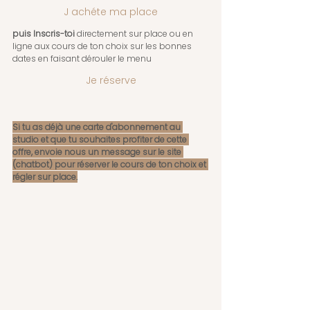
J achéte ma place
puis Inscris-toi 
directement sur place ou en 
ligne aux cours de ton choix sur les bonnes 
dates en faisant dérouler le menu
Je réserve
Si tu as déjà une carte d'abonnement au 
studio et que tu souhaites profiter de cette 
offre, envoie nous un message sur le site 
(chatbot) pour réserver le cours de ton choix et 
régler sur place.