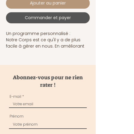
Ajouter au panier
Commander et payer
Un programme personnalisé :
Notre Corps est ce qu'il y a de plus
facile à gérer en nous. En améliorant
son contrôle nous ouvrons les portes
du souffle, du mental, et de
l'émotionnel. Enfin nous améliorons
notre qualité de vie.
Abonnez-vous pour ne rien
Qui?
rater !
Ce programme est destiné à celles et
E-mail
ceux qui souhaitent développer le
contrôle de leur bien être par des
pratiques régulières variées et
Prénom
adaptées aux différents besoins et
objectifs.