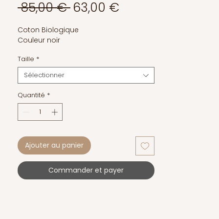
Prix
Prix
 85,00 € 
63,00 €
original
promotionnel
Coton Biologique
Couleur noir
Taille
*
Sélectionner
Quantité
*
Ajouter au panier
Commander et payer