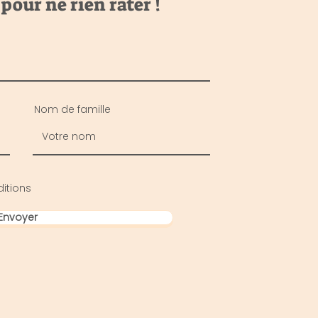
our ne rien rater !
Nom de famille
itions
Envoyer