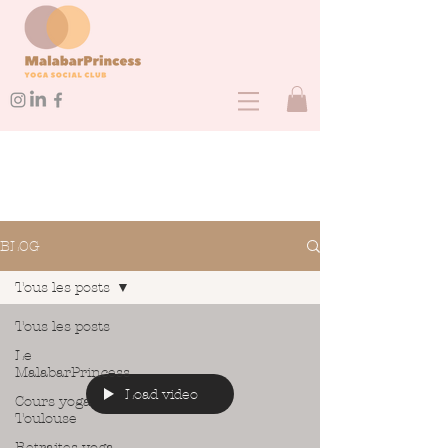
BLOG
Tous les posts
Tous les posts
Le
MalabarPrincess
Load video
Cours yoga
Toulouse
Retraites yoga