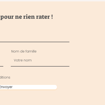
our ne rien rater !
Nom de famille
itions
Envoyer