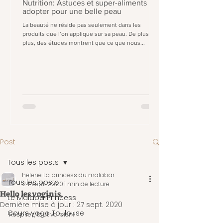
Nutrition: Astuces et super-aliments à
adopter pour une belle peau
La beauté ne réside pas seulement dans les
produits que l’on applique sur sa peau. De plus en
plus, des études montrent que ce que nous...
Post
Tous les posts
helene La princess du malabar
Tous les posts
24 sept. 2020
1 min de lecture
Hello les yoginis,
Le MalabarPrincess
Dernière mise à jour :
27 sept. 2020
Cours yoga Toulouse
Respirez, tout va bien!