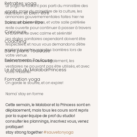
Retraites yoga
Le yoga ne faisant pas parti du ministère des 
sports, mais du ministère de la culture, les 
Nutrition et bien-être
annonces gouvernementales faites hier ne 
Soins et bien-être
nous concernent pas, et votre salle préférée 
reste ouverte pour continuer à passer à travers 
Concours
la tourmente avec calme et sérénité!
Les règles sanitaires cependant doivent être 
Coaching
respectées, et nous vous demandons d'être 
vigilant quant aux gestes barrières lors de 
Bons plans Toulouse
votre venue.
Evénements Toulouse
Merci d'arriver en tenue également, les 
vestiaires ne pouvant pas être utilisés, et avec 
Le shop du MalabarPrincess
votre matériel.
Formation yoga
On garde le sourire, et on expire!
Nama' stay en forme
Cette semain, le Malabar et la Princess sont en 
déplacement, mais tous les cours sont repris 
par la super équipe de prof du studio! 
consulter les plannings, inscrivez vous, venez 
pratiquer! 
stay strong together 
#sauvetonyoga