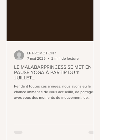
LP PROMOTION 1
7 mai 2025
2 min de lecture
LE MALABARPRINCESS SE MET EN
PAUSE YOGA À PARTIR DU 11
JUILLET…
Pendant toutes ces années, nous avons eu la
chance immense de vous accueillir, de partager
avec vous des moments de mouvement, de...