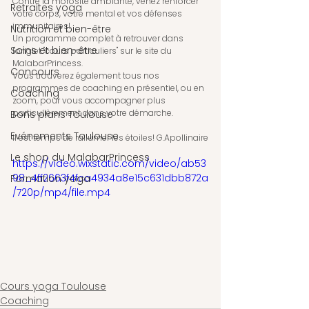
Contre la morosité ambiante, venez renforcer 
Retraites yoga
votre corps, votre mental et vos défenses 
immunitaires!
Nutrition et bien-être
Un programme complet à retrouver dans 
Soins et bien-être
l'onglet "cours particuliers" sur le site du 
MalabarPrincess.
Concours
Vous trouverez également tous nos 
programmes de coaching en présentiel, ou en 
Coaching
zoom, pour vous accompagner plus 
particulièrement dans votre démarche.
Bons plans Toulouse
Evénements Toulouse
Il est temps de rallumer les étoiles! G.Apollinaire
Le shop du MalabarPrincess
https://video.wixstatic.com/video/ab53
98_4ff2663f4fca4934a8e15c631dbb872a
Formation yoga
/720p/mp4/file.mp4
Cours yoga Toulouse
Coaching