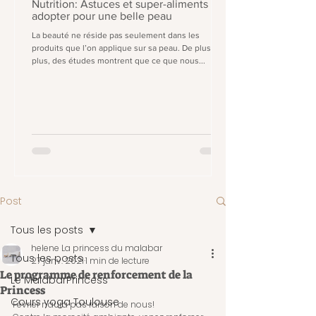
Nutrition: Astuces et super-aliments à
adopter pour une belle peau
La beauté ne réside pas seulement dans les
produits que l’on applique sur sa peau. De plus en
plus, des études montrent que ce que nous...
Post
Tous les posts
helene La princess du malabar
Tous les posts
27 janv. 2021
1 min de lecture
Le programme de renforcement de la
Le MalabarPrincess
Princess
Cours yoga Toulouse
Février n'aura pas raison de nous!