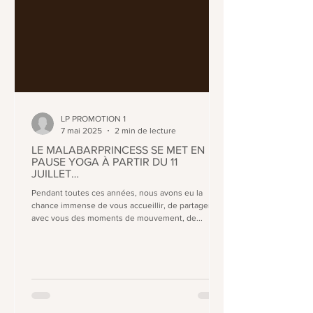
LP PROMOTION 1
7 mai 2025
2 min de lecture
LE MALABARPRINCESS SE MET EN
PAUSE YOGA À PARTIR DU 11
JUILLET…
Pendant toutes ces années, nous avons eu la
chance immense de vous accueillir, de partager
avec vous des moments de mouvement, de...