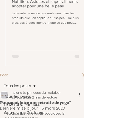
Nutrition: Astuces et super-aliments à
adopter pour une belle peau
La beauté ne réside pas seulement dans les
produits que l’on applique sur sa peau. De plus en
plus, des études montrent que ce que nous...
Post
Tous les posts
helene La princess du malabar
Tous les posts
26 oct. 2022
2 min de lecture
Pourquoi faire une retraite de yoga?
Le MalabarPrincess
Dernière mise à jour :
15 mars 2023
Cours yoga Toulouse
Pourquoi des retraites de yoga avec le 