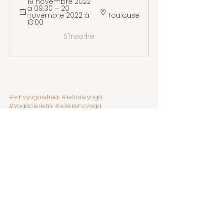
19 novembre 2022 
à 09:30 – 20 
novembre 2022 à 
Toulouse
13:00 
S'inscrire
#whyyogaretreat
#retraiteyoga
#yogabienetre
#weekendyoga
#immersionyoga
#retraiteyogafrance
#yogatransformation
Le MalabarPrincess
Retraites yoga