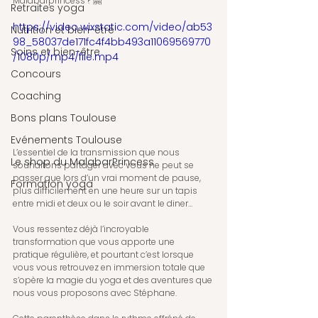
Malabarprincess ? 🤗
Retraites yoga
https://video.wixstatic.com/video/ab53
Nutrition et bien-être
98_58037de171fc4f4bb493a11069569770
Soins et bien-être
/1080p/mp4/file.mp4
Concours
Coaching
Bons plans Toulouse
Evénements Toulouse
L’essentiel de la transmission que nous 
Le shop du MalabarPrincess
souhaitons partager avec vous ne peut se 
passer que lors d’un vrai moment de pause, 
Formation yoga
plus difficilement en une heure sur un tapis 
entre midi et deux ou le soir avant le diner…
Vous ressentez déjà l’incroyable 
transformation que vous apporte une 
pratique régulière, et pourtant c’est lorsque 
vous vous retrouvez en immersion totale que 
s’opère la magie du yoga et des aventures que 
nous vous proposons avec Stéphane.