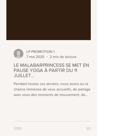
LP PROMOTION 1
7 mai 2025
2 min de lecture
LE MALABARPRINCESS SE MET EN
PAUSE YOGA À PARTIR DU 11
JUILLET…
Pendant toutes ces années, nous avons eu la
chance immense de vous accueillir, de partager
avec vous des moments de mouvement, de...