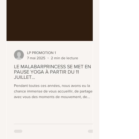
LP PROMOTION 1
7 mai 2025
2 min de lecture
LE MALABARPRINCESS SE MET EN
PAUSE YOGA À PARTIR DU 11
JUILLET…
Pendant toutes ces années, nous avons eu la
chance immense de vous accueillir, de partager
avec vous des moments de mouvement, de...