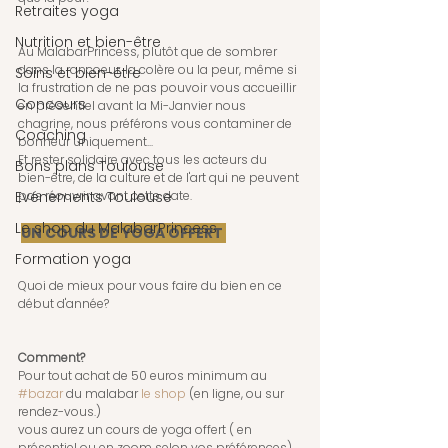
Retraites yoga
Nutrition et bien-être
Au MalabarPrincess, plutôt que de sombrer 
dans la rancoeur, la colère ou la peur, même si 
Soins et bien-être
la frustration de ne pas pouvoir vous accueillir 
Concours
en présentiel avant la Mi-Janvier nous 
chagrine, nous préférons vous contaminer de 
Coaching
bonheur uniquement...
Et rester solidaire avec tous les acteurs du 
Bons plans Toulouse
bien-être, de la culture et de l'art qui ne peuvent 
Evénements Toulouse
pas réouvrir avant cette date.
Le shop du MalabarPrincess
UN COURS DE YOGA OFFERT 
Formation yoga
Quoi de mieux pour vous faire du bien en ce 
début d'année?
Comment?
Pour tout achat de 50 euros minimum au 
#bazar
 du malabar 
le shop
 (en ligne, ou sur 
rendez-vous.)
vous aurez un cours de yoga offert ( en 
présentiel ou en zoom selon vos préférences)