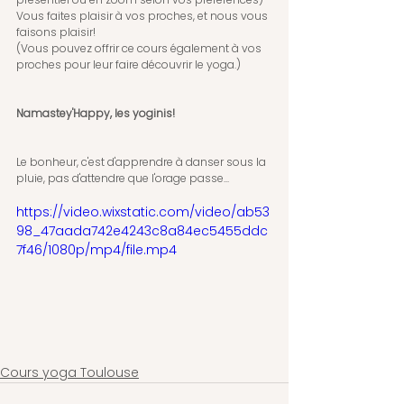
Vous faites plaisir à vos proches, et nous vous 
faisons plaisir!
(Vous pouvez offrir ce cours également à vos 
proches pour leur faire découvrir le yoga.)
Namastey'Happy, les yoginis!
Le bonheur, c'est d'apprendre à danser sous la 
pluie, pas d'attendre que l'orage passe...
https://video.wixstatic.com/video/ab53
98_47aada742e4243c8a84ec5455ddc
7f46/1080p/mp4/file.mp4
Cours yoga Toulouse