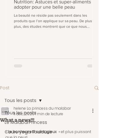
Nutrition: Astuces et super-aliments à
adopter pour une belle peau
La beauté ne réside pas seulement dans les
produits que l’on applique sur sa peau. De plus en
plus, des études montrent que ce que nous...
Post
Tous les posts
helene La princess du malabar
Tous les posts
11 déc. 2020
1 min de lecture
What a news!!!
Le MalabarPrincess
Cours yoga Toulouse
«
 Le bonheur est contagieux  
» et plus puissant 
que la peur!