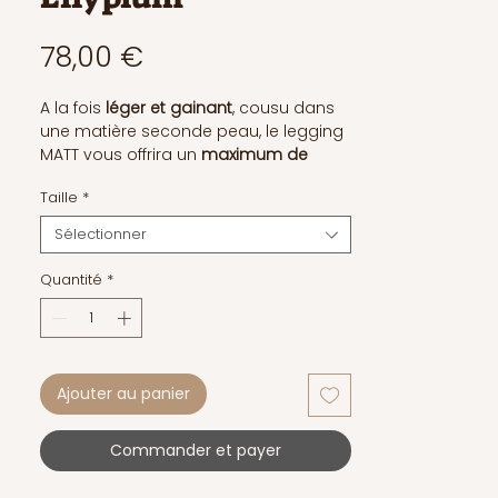
Prix
78,00 €
A la fois
léger et gainant
, cousu dans
une matière seconde peau, le legging
MATT vous offrira un
maximum de
confort.
Taille
*
Cousu dans une matière seconde
Sélectionner
peau,
opaque
et douce, coutures
plates, taille haute (15,5 cm)
Quantité
*
qui
épouse parfaitement votre taille
(sans élastique).
Il est également possible de le porter
ceinture repliée "taille basse". Ce
Ajouter au panier
legging vous accompagnera aussi
bien dans vos exercices physiques,
Commander et payer
chez vous en mode cocooning, qu’à
l’extérieur.