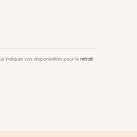
Associez-le à un pull oversize, une
paire de baskets ou une paire de
bottes fourrées.
s indiquer vos disponibilités pour le
retrait