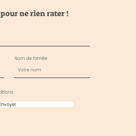
our ne rien rater !
Nom de famille
itions
Envoyer