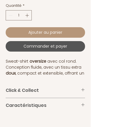
Quantité
*
Ajouter au panier
Commander et payer
Sweat-shirt
oversize
avec
col rond
.
Conception fluide, avec un tissu extra
doux
, compact et extensible, offrant un
confort maximal
. Manchette aux
poignets
.
Click & Collect
Commandez et
payez en
Caractéristiques
ligne
(paiement sécurisé) et venez
récupérer votre achat au studio. Merci
Composition :
75% polyester, 25%
de nous indiquer vos disponibilités
élasthanne
pour le
retrait en Click and Collect
ainsi