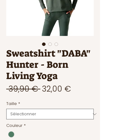
Sweatshirt "DABA"
Hunter - Born
Living Yoga
Prix
Prix
 39,90 € 
32,00 €
original
promotionnel
Taille
*
Couleur
*