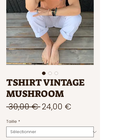
TSHIRT VINTAGE
MUSHROOM
Prix
Prix
 30,00 € 
24,00 €
original
promotionnel
Taille
*