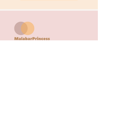
9 rue caffareli, 31000 Toulouse
(Métro Jean Jaures)
contact@malabarprincessyoga.com
HORAIRES
Du lundi au vendredi de 9h à 18h
Samedi et Dimanche (lors d'événement ponctuel)
MENTIONS LÉGALES & POLITIQUE DE
CONFIDENTIALITÉ
CGV