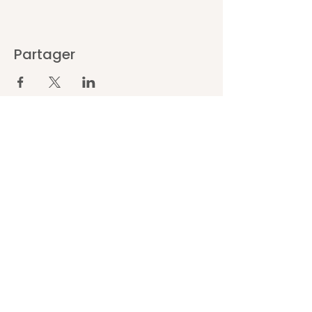
Partager
Abonnez-vous pour ne rien
rater !
E-mail
Prénom
Nom de famille