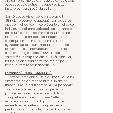
anatomie, sémiologie, physiologie, neurologie
et beaucoup d’autres matières) Juliette
installe son cabinet à Marseille.
Son rôle et sa vision de la chiropraxie ?
Stimuler le pouvoir d’autoguérison du corps,
appelé intelligence innée présente en chaque
individu. La colonne vertébrale est comme le
tableau électrique de la maison. Si certains
interrupteurs sont baissés, l’information
électrique circule mal... apparaît alors
symptômes, douleurs, maladies. Le but est de
relever tous ces interrupteurs pour refaire
circuler l’énergie et être à 100% de ses
capacités. Le corps ne crie plus « à l’aide » et
toutes les clés sont entre vos mains pour
naviguer vers l’océan de votre vie !
Formation "TRANS-FORMATION" :
Juliette va intervenir au sein du module "Soins
alternatifs", en animant à la fois un atelier
théorique et un atelier pratique. Elle partagera
avec vous son expertise afin que vous
puissiez en ressortir avec une solide
compréhension de la matière. Cette
expérience vous offrira l'opportunité de
ressentir le bien-être et comprendre à quoi
peut vous servir cette technique dans votre