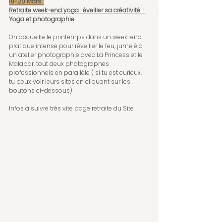
18-20 Mars :
Retraite week-end yoga : éveiller sa créativité  : 
Yoga et photographie
On accueille le printemps dans un week-end 
pratique intense pour réveiller le feu, jumelé à 
un atelier photographie avec La Princess et le 
Malabar, tout deux photographes 
professionnels en parallèle ( si tu est curieux, 
tu peux voir leurs sites en cliquant sur les 
boutons ci-dessous)
Infos à suivre très vite page retraite du Site 