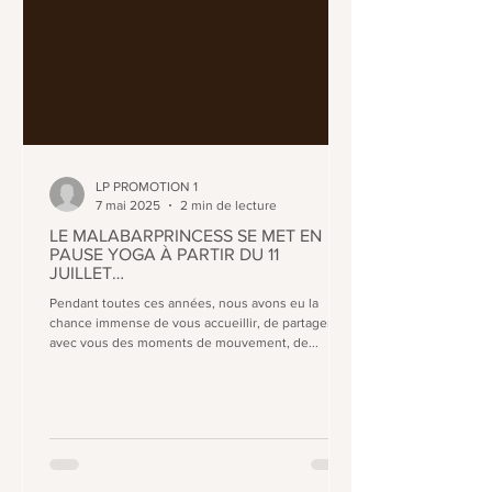
LP PROMOTION 1
7 mai 2025
2 min de lecture
LE MALABARPRINCESS SE MET EN
PAUSE YOGA À PARTIR DU 11
JUILLET…
Pendant toutes ces années, nous avons eu la
chance immense de vous accueillir, de partager
avec vous des moments de mouvement, de...