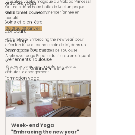
La rentrée va être magique au MalabarPrincess!
Retraites yoga
On mets dans notre hotte de Noel un paquet 
Nutrition et bien-être
de surprises pour commencer l'année en 
beauté...
Soins et bien-être
Du 21 au 23 Janvier : 
Concours
Notre retraite "Embracing the new year" pour 
Coaching
créer ton futur et prendre soin de toi, dans un 
Bons plans Toulouse
lieu magique à 40 minutes de Toulouse
A retrouver page Retraite du site, ou en cliquant 
Evénements Toulouse
ici.
Si tu veux venir, c'est maintenant que tu 
Le shop du MalabarPrincess
débutes le changement.
Formation yoga
Week-end Yoga 
"Embracing the new year"