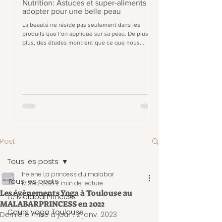
Nutrition: Astuces et super-aliments à
adopter pour une belle peau
La beauté ne réside pas seulement dans les
produits que l’on applique sur sa peau. De plus en
plus, des études montrent que ce que nous...
Post
Tous les posts
helene La princess du malabar
Tous les posts
17 déc. 2021
2 min de lecture
Les évènements Yoga à Toulouse au
Le MalabarPrincess
MALABARPRINCESS en 2022
Cours yoga Toulouse
Dernière mise à jour :
2 janv. 2023