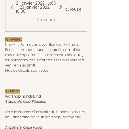
21 janvier 2022, 15:00 
– 23 janvier 2022, 
Toulouse
18:00 
S'inscrire
19 Février :
Une Mini Formation avec Elodie et Hélène La 
Princess Malabar sur une journée complète 
mariant Yoga  maitrise des réseaux sociaux ( 
ici Instagram, mais d'autres sessions seront à 
venir en suivant)!
Plus de détails soon soon,
27 Mars :
worshop handstand
Studio MalabarPrincess
On a la chance d'accueillir au Studio un maitre 
en Handstand pour un worshop incroyable:
Ancelin.reliance yoga